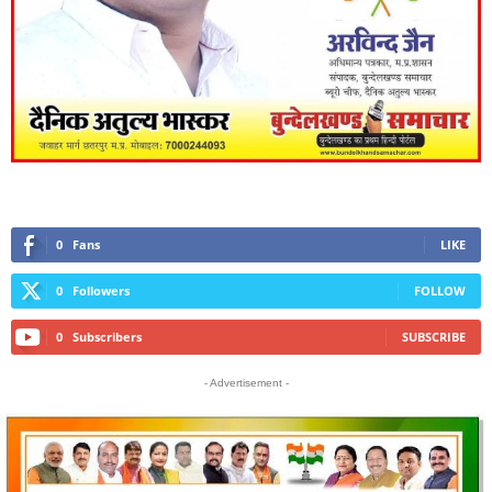
0
Fans
LIKE
0
Followers
FOLLOW
0
Subscribers
SUBSCRIBE
- Advertisement -