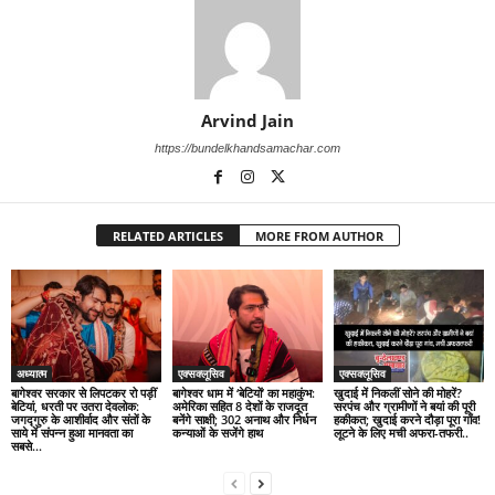
Arvind Jain
https://bundelkhandsamachar.com
RELATED ARTICLES
MORE FROM AUTHOR
अध्यात्म
एक्सक्लूसिव
एक्सक्लूसिव
बागेश्वर सरकार से लिपटकर रो पड़ीं
बागेश्वर धाम में ‘बेटियों’ का महाकुंभ:
खुदाई में निकलीं सोने की मोहरें?
बेटियां, धरती पर उतरा देवलोक:
अमेरिका सहित 8 देशों के राजदूत
सरपंच और ग्रामीणों ने बयां की पूरी
जगद्गुरु के आशीर्वाद और संतों के
बनेंगे साक्षी; 302 अनाथ और निर्धन
हकीकत; खुदाई करने दौड़ा पूरा गाँव!
साये में संपन्न हुआ मानवता का
कन्याओं के सजेंगे हाथ
लूटने के लिए मची अफरा-तफरी..
सबसे...