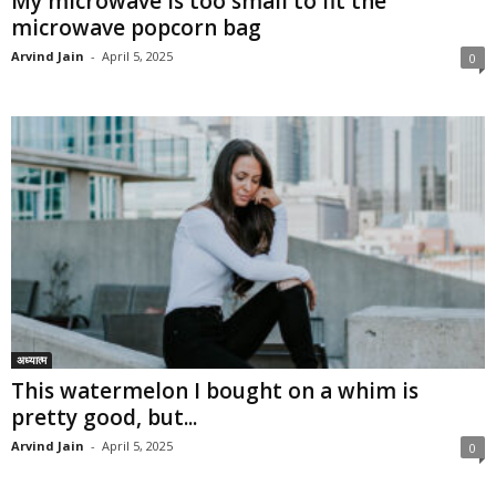
My microwave is too small to fit the
microwave popcorn bag
Arvind Jain
-
April 5, 2025
0
अध्यात्म
This watermelon I bought on a whim is
pretty good, but...
Arvind Jain
-
April 5, 2025
0