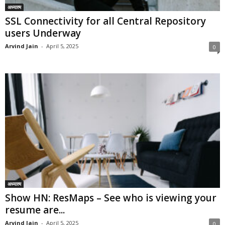
अध्यात्म
SSL Connectivity for all Central Repository
users Underway
Arvind Jain
-
April 5, 2025
0
अध्यात्म
Show HN: ResMaps – See who is viewing your
resume are...
Arvind Jain
-
April 5, 2025
0