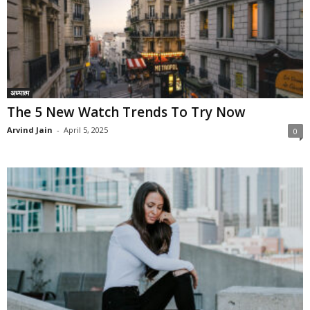
अध्यात्म
The 5 New Watch Trends To Try Now
Arvind Jain
-
April 5, 2025
0