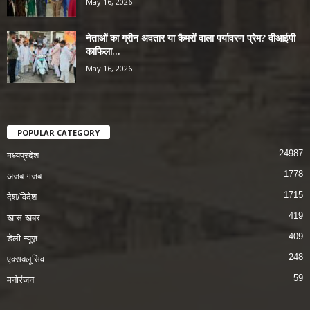
May 16, 2026
नेताओं का ग्रीन अवतार या कैमरों वाला पर्यावरण प्रेम? वीआईपी
काफिला...
May 16, 2026
POPULAR CATEGORY
24987
मध्यप्रदेश
1778
अजब गजब
1715
देश/विदेश
419
खास खबर
409
डेली न्यूज़
248
एक्सक्लूसिव
59
मनोरंजन