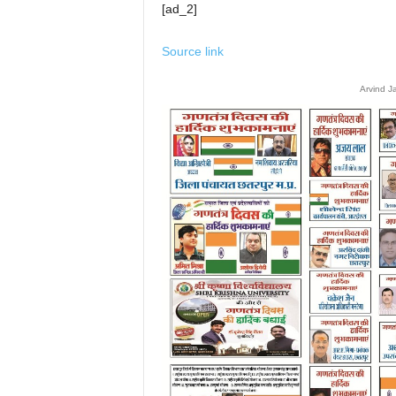
[ad_2]
Source link
Arvind J