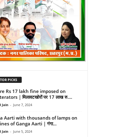
TOR PICKS
re Rs 17 lakh fine imposed on
erators | मिलावटखोरों पर 17 लाख रु....
 Jain
-
June 7, 2024
 Aarti with thousands of lamps on
ines of Ganga Aarti | गंगा...
 Jain
-
June 5, 2024