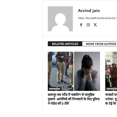
Arvind Jain
https://bundelkhandsamachar
RELATED ARTICLES
MORE FROM AUTHOR
एक्सक्लूसिव
एक्सक्लूसि
छतरपुर बस स्टैंड में नाबालिग से सामूहिक
सरहदों पा
दुष्कर्म: आरोपियों की गिरफ्तारी के लिए पुलिस
भरोसा: दू
ने गठित कीं 8 टीमें
के टेढ़े प