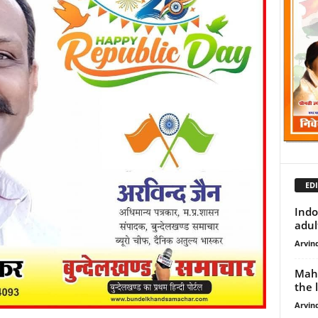
EDI
Indo
adult
Arvind
Maha
the l
Arvind