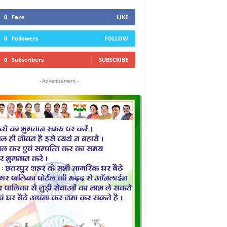
0
Fans
LIKE
0
Followers
FOLLOW
0
Subscribers
SUBSCRIBE
- Advertisement -