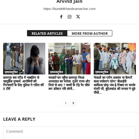
Arvind Jain
https://bundelkhandsamachar.com
RELATED ARTICLES
MORE FROM AUTHOR
एक्सक्लूसिव
एक्सक्लूसिव
एक्सक्लूसिव
छतरपुर बस स्टैंड में नाबालिग से
सरहदों पार पहुँचा छतरपुर जिला
नेताओं का ग्रीन अवतार या कैमरों
सामूहिक दुष्कर्म: आरोपियों की
अस्पताल का भरोसा: दूसरे राज्य और
वाला पर्यावरण प्रेम? वीआईपी
गिरफ्तारी के लिए पुलिस ने गठित कीं
जिले से आए 7 बच्चों के टेढ़े पैर सीधे
काफिला छोड़ जब ई-रिक्शा पर चमके
8 टीमें
कर डॉक्टर रवि सोनी...
मंत्री जी, बुंदेलखंड की जनता ने पूछे
तीखे...
LEAVE A REPLY