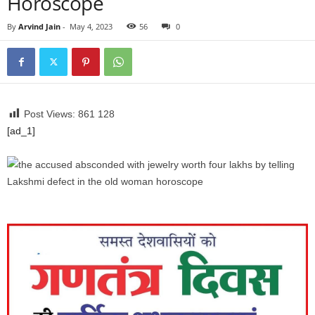
Horoscope
By
Arvind Jain
-
May 4, 2023
56
0
Post Views: 861
128
[ad_1]