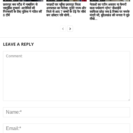
छतरपुर बस स्टैंड में नाबालिग से
सरहदों पार पहुँचा छतरपुर जिला
नेताओं का ग्रीन अवतार या कैमरों
सामूहिक दुष्कर्म: आरोपियों की
अस्पताल का भरोसा: दूसरे राज्य और
वाला पर्यावरण प्रेम? वीआईपी
गिरफ्तारी के लिए पुलिस ने गठित कीं
जिले से आए 7 बच्चों के टेढ़े पैर सीधे
काफिला छोड़ जब ई-रिक्शा पर चमके
8 टीमें
कर डॉक्टर रवि सोनी...
मंत्री जी, बुंदेलखंड की जनता ने पूछे
तीखे...
LEAVE A REPLY