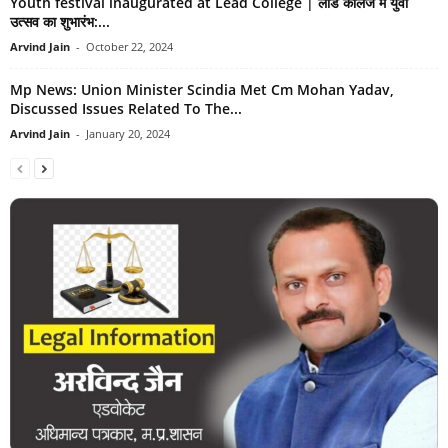
Youth festival inaugurated at Lead College | लीड कॉलेज में युवा
उत्सव का शुभारंभ:...
Arvind Jain
-
October 22, 2024
Mp News: Union Minister Scindia Met Cm Mohan Yadav,
Discussed Issues Related To The...
Arvind Jain
-
January 20, 2024