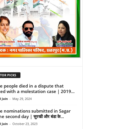
TOR PICKS
e people died in a dispute that
ted with a molestation case | 2019...
 Jain
-
May 29, 2024
e nominations submitted in Sagar
e second day | सुरखी और बंडा के...
 Jain
-
October 23, 2023