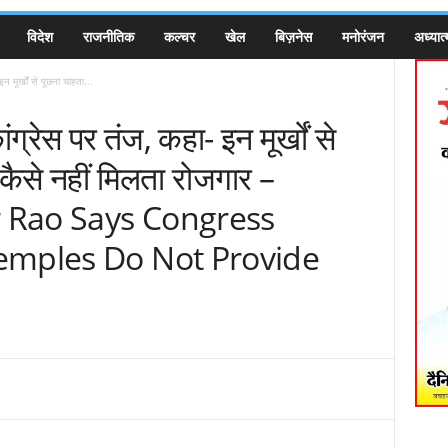
विदेश
राजनीतिक
कल्चर
खेल
बिज़नेस
मनोरंजन
अध्यात्
 मूर्खों से पूछना चाहता...
ग्रेस पर तंज, कहा- इन मूर्खों से
से कैसे नहीं मिलता रोजगार –
r Rao Says Congress
emples Do Not Provide