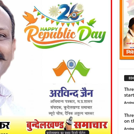
EDI
Thre
star
Arvind
Thre
on th
Arvind