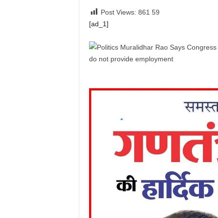
Post Views: 861
59
[ad_1]