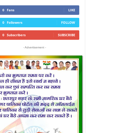
0
Fans
LIKE
0
Followers
FOLLOW
0
Subscribers
SUBSCRIBE
- Advertisement -