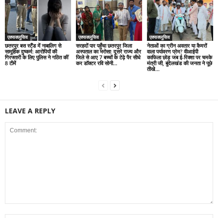
एक्सक्लूसिव
एक्सक्लूसिव
एक्सक्लूसिव
छतरपुर बस स्टैंड में नाबालिग से
सरहदों पार पहुँचा छतरपुर जिला
नेताओं का ग्रीन अवतार या कैमरों
सामूहिक दुष्कर्म: आरोपियों की
अस्पताल का भरोसा: दूसरे राज्य और
वाला पर्यावरण प्रेम? वीआईपी
गिरफ्तारी के लिए पुलिस ने गठित कीं
जिले से आए 7 बच्चों के टेढ़े पैर सीधे
काफिला छोड़ जब ई-रिक्शा पर चमके
8 टीमें
कर डॉक्टर रवि सोनी...
मंत्री जी, बुंदेलखंड की जनता ने पूछे
तीखे...
LEAVE A REPLY