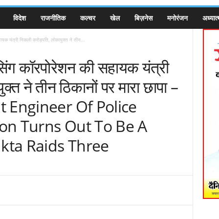
विदेश
राजनीतिक
कल्चर
खेल
बिज़नेस
मनोरंजन
अध्यात्
 यंत्री निकली करोड़पति, लोकायुक्त ने तीन...
ग कॉरपोरेशन की सहायक यंत्री
्त ने तीन ठिकानों पर मारा छापा –
 Engineer Of Police
on Turns Out To Be A
ukta Raids Three