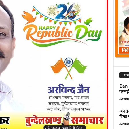
EDI
Ban 
पचमढ़ी
Arvind
अनंत-र
दिखा 
Arvind