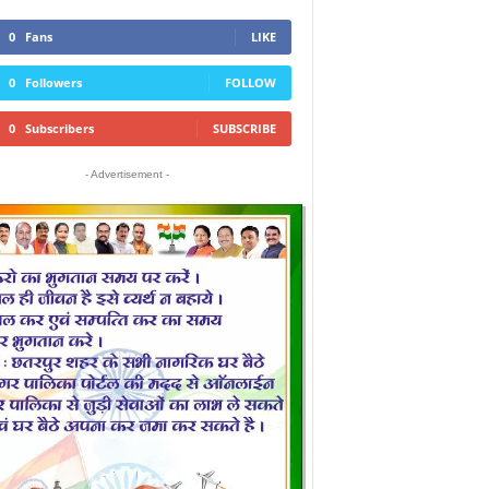
0
Fans
LIKE
0
Followers
FOLLOW
0
Subscribers
SUBSCRIBE
- Advertisement -