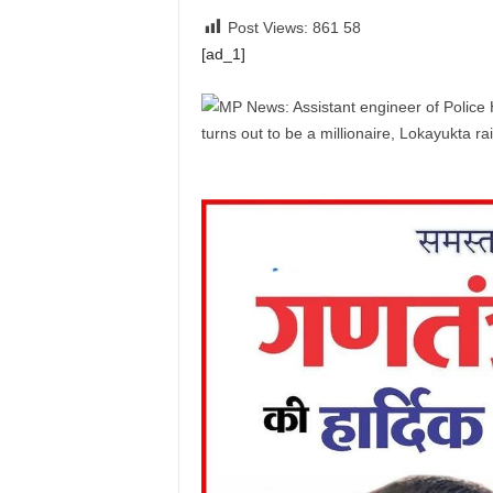
Post Views: 861
58
[ad_1]