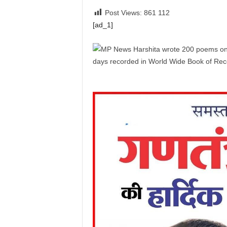
Post Views: 861
112
[ad_1]