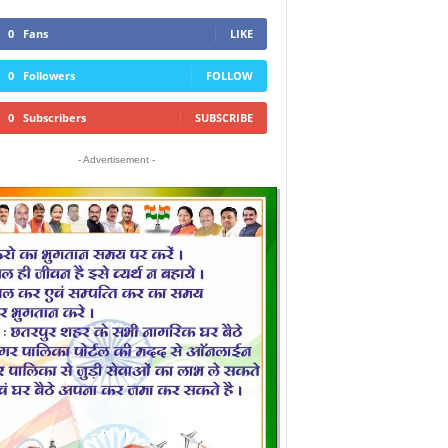
0
Fans
LIKE
0
Followers
FOLLOW
0
Subscribers
SUBSCRIBE
- Advertisement -