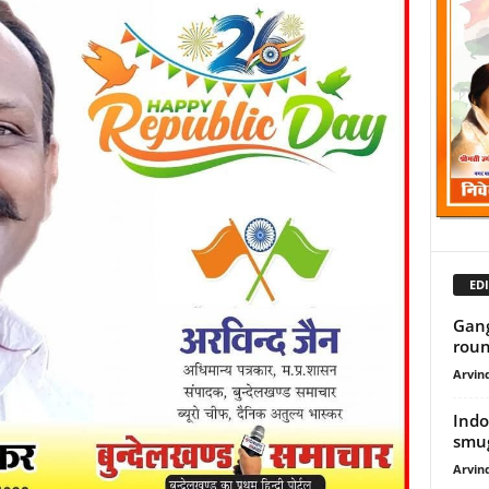
EDI
Gang
roundu
Arvind
Indo
smugg
Arvind