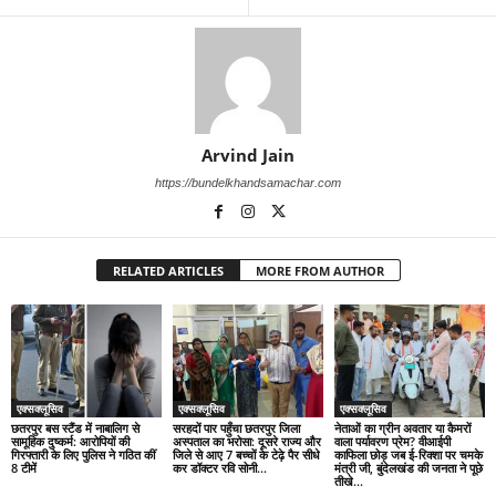
Arvind Jain
https://bundelkhandsamachar.com
RELATED ARTICLES
MORE FROM AUTHOR
एक्सक्लूसिव
एक्सक्लूसिव
एक्सक्लूसिव
छतरपुर बस स्टैंड में नाबालिग से
सरहदों पार पहुँचा छतरपुर जिला
नेताओं का ग्रीन अवतार या कैमरों
सामूहिक दुष्कर्म: आरोपियों की
अस्पताल का भरोसा: दूसरे राज्य और
वाला पर्यावरण प्रेम? वीआईपी
गिरफ्तारी के लिए पुलिस ने गठित कीं
जिले से आए 7 बच्चों के टेढ़े पैर सीधे
काफिला छोड़ जब ई-रिक्शा पर चमके
8 टीमें
कर डॉक्टर रवि सोनी...
मंत्री जी, बुंदेलखंड की जनता ने पूछे
तीखे...