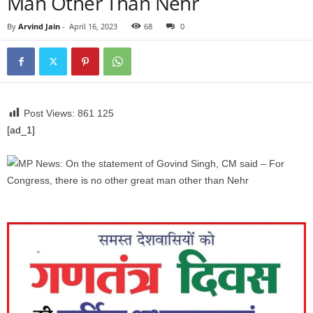
Man Other Than Nehr
By
Arvind Jain
-
April 16, 2023
68
0
Post Views: 861
125
[ad_1]