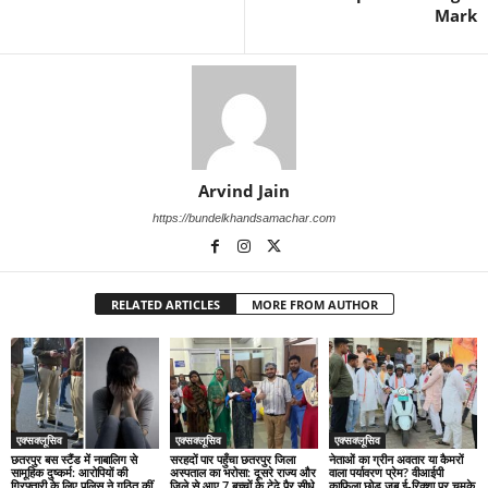
Mark
Arvind Jain
https://bundelkhandsamachar.com
RELATED ARTICLES
MORE FROM AUTHOR
एक्सक्लूसिव
एक्सक्लूसिव
एक्सक्लूसिव
छतरपुर बस स्टैंड में नाबालिग से
सरहदों पार पहुँचा छतरपुर जिला
नेताओं का ग्रीन अवतार या कैमरों
सामूहिक दुष्कर्म: आरोपियों की
अस्पताल का भरोसा: दूसरे राज्य और
वाला पर्यावरण प्रेम? वीआईपी
गिरफ्तारी के लिए पुलिस ने गठित कीं
जिले से आए 7 बच्चों के टेढ़े पैर सीधे
काफिला छोड़ जब ई-रिक्शा पर चमके