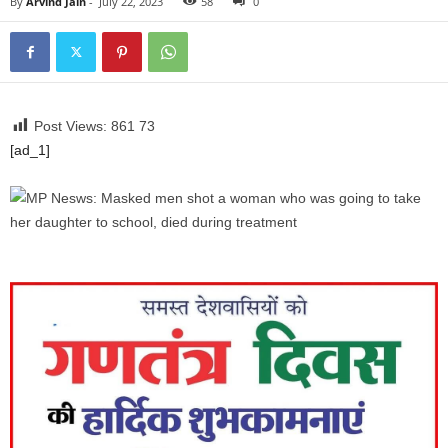
By
Arvind Jain
-
July 22, 2023
58
0
Post Views: 861
73
[ad_1]