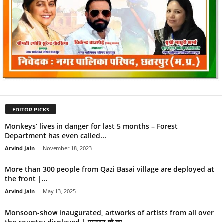
EDITOR PICKS
Monkeys’ lives in danger for last 5 months – Forest
Department has even called...
Arvind Jain
-
November 18, 2023
More than 300 people from Qazi Basai village are deployed at
the front |...
Arvind Jain
-
May 13, 2025
Monsoon-show inaugurated, artworks of artists from all over
the country displayed | मानसून-शो का...