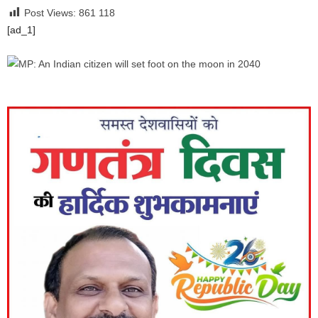
Post Views: 861
118
[ad_1]