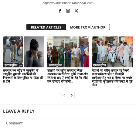
https://bundelkhandsamachar.com
RELATED ARTICLES
MORE FROM AUTHOR
एक्सक्लूसिव
एक्सक्लूसिव
एक्सक्लूसिव
छतरपुर बस स्टैंड में नाबालिग से
सरहदों पार पहुँचा छतरपुर जिला
नेताओं का ग्रीन अवतार या कैमरों
सामूहिक दुष्कर्म: आरोपियों की
अस्पताल का भरोसा: दूसरे राज्य और
वाला पर्यावरण प्रेम? वीआईपी
गिरफ्तारी के लिए पुलिस ने गठित कीं
जिले से आए 7 बच्चों के टेढ़े पैर सीधे
काफिला छोड़ जब ई-रिक्शा पर चमके
8 टीमें
कर डॉक्टर रवि सोनी...
मंत्री जी, बुंदेलखंड की जनता ने पूछे
तीखे...
LEAVE A REPLY