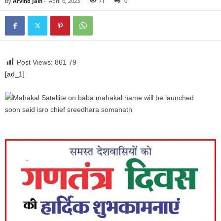
By
Arvind Jain
-
April 6, 2023
71
0
Post Views: 861
79
[ad_1]