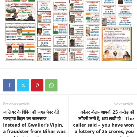
Previous article
Next article
ग्वालियर के विपिन की जगह पेपर देते
कॉलर बोला- आपकी 25 करोड़ की
पकड़ाया बिहार का जालसाज |
लॉटरी लगी है, आप लकी हो | The
Instead of Gwalior’s Vipin,
caller said – you have won
a fraudster from Bihar was
a lottery of 25 crores, you