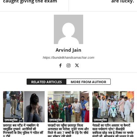
caught giving the exam
are lucky.
Arvind Jain
https://bundelkhandsamachar.com
RELATED ARTICLES
MORE FROM AUTHOR
एक्सक्लूसिव
एक्सक्लूसिव
एक्सक्लूसिव
छतरपुर बस स्टैंड में नाबालिग से
सरहदों पार पहुँचा छतरपुर जिला
नेताओं का ग्रीन अवतार या कैमरों
सामूहिक दुष्कर्म: आरोपियों की
अस्पताल का भरोसा: दूसरे राज्य और
वाला पर्यावरण प्रेम? वीआईपी
गिरफ्तारी के लिए पुलिस ने गठित कीं
जिले से आए 7 बच्चों के टेढ़े पैर सीधे
काफिला छोड़ जब ई-रिक्शा पर चमके
8 टीमें
कर डॉक्टर रवि सोनी...
मंत्री जी, बुंदेलखंड की जनता ने पूछे