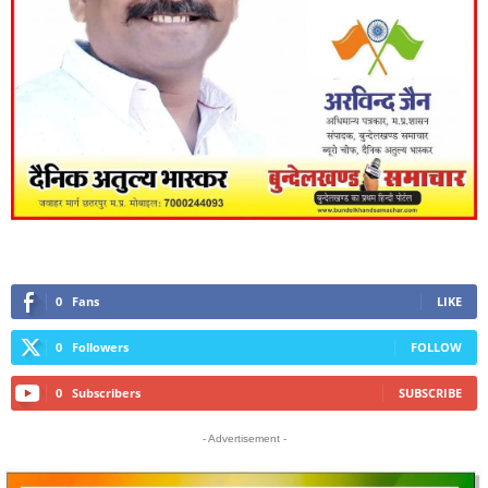
0
Fans
LIKE
0
Followers
FOLLOW
0
Subscribers
SUBSCRIBE
- Advertisement -