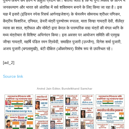
पूजन-अर्चन कर हवन में आहुति प्रदान की। बताया जाता है कि मां पूर्णा मिकाव के आंगन मे
जनकल्याण और भारत को अंतरिक्ष में सर्व शक्तिमान बनाने के लिए किया जा रहा है। इस
यज्ञ में इसरो (इंडियन स्पेस रिसर्च आर्गनाइजेशन) के चेयरमैन सोमनाथ श्रीधर पणिकर,
केंद्रीय फिशरिज, एनिमल, डेयरी मंत्री पुरुषोत्तम रुपाला, माता सिन्हा गायत्री देवी, शैलेंद्र
व्यास का शाल, श्रीफल और मोमेंटो द्वारा केरल के पारम्परिक वाद्य यंत्रों की मंगल ध्वनि के
मध्य मंत्रोचार से विशिष्ट अभिनंदन किया। इस अवसर पर आयोजन समिति की प्रमुख
जीन्हा गायत्री, महर्षि पंडित रमन त्रिवेदी, समाहित पुजारी (उज्जैन), दिनेश शर्मा पुजारी,
अजय पुजारी (बगलामुखी), बंटी दीक्षित (ओंकारेश्वर) विशेष रूप से उपस्थित रहे।
[ad_2]
Source link
Arvind Jain Editor, Bundelkhand Samchar