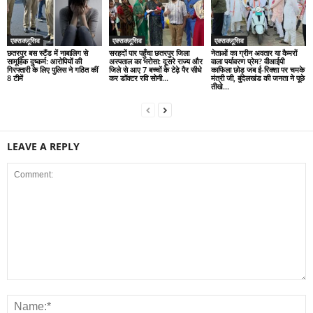
एक्सक्लूसिव
एक्सक्लूसिव
एक्सक्लूसिव
छतरपुर बस स्टैंड में नाबालिग से
सरहदों पार पहुँचा छतरपुर जिला
नेताओं का ग्रीन अवतार या कैमरों
सामूहिक दुष्कर्म: आरोपियों की
अस्पताल का भरोसा: दूसरे राज्य और
वाला पर्यावरण प्रेम? वीआईपी
गिरफ्तारी के लिए पुलिस ने गठित कीं
जिले से आए 7 बच्चों के टेढ़े पैर सीधे
काफिला छोड़ जब ई-रिक्शा पर चमके
8 टीमें
कर डॉक्टर रवि सोनी...
मंत्री जी, बुंदेलखंड की जनता ने पूछे
तीखे...
LEAVE A REPLY