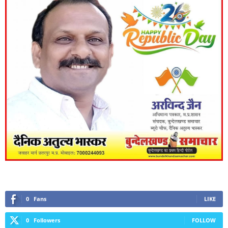
0
Fans
LIKE
0
Followers
FOLLOW