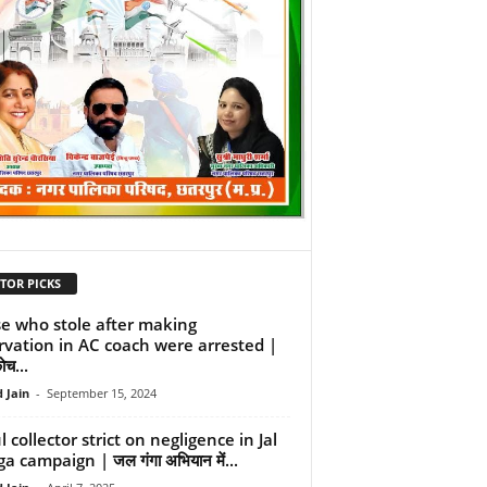
TOR PICKS
e who stole after making
rvation in AC coach were arrested |
ोच...
 Jain
-
September 15, 2024
 collector strict on negligence in Jal
 campaign | जल गंगा अभियान में...