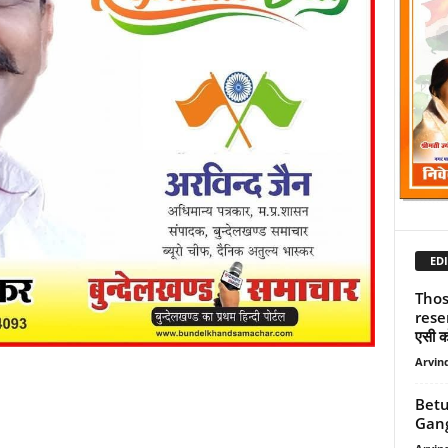
EDI
Thos
rese
एसी क
Arvind
Betul
Ganga