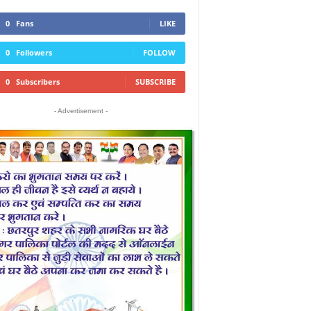
0
Fans
LIKE
0
Followers
FOLLOW
0
Subscribers
SUBSCRIBE
- Advertisement -