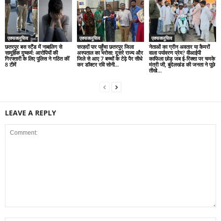
एक्सक्लूसिव
एक्सक्लूसिव
एक्सक्लूसिव
छतरपुर बस स्टैंड में नाबालिग से
सरहदों पार पहुँचा छतरपुर जिला
नेताओं का ग्रीन अवतार या कैमरों
सामूहिक दुष्कर्म: आरोपियों की
अस्पताल का भरोसा: दूसरे राज्य और
वाला पर्यावरण प्रेम? वीआईपी
गिरफ्तारी के लिए पुलिस ने गठित कीं
जिले से आए 7 बच्चों के टेढ़े पैर सीधे
काफिला छोड़ जब ई-रिक्शा पर चमके
8 टीमें
कर डॉक्टर रवि सोनी...
मंत्री जी, बुंदेलखंड की जनता ने पूछे
तीखे...
LEAVE A REPLY