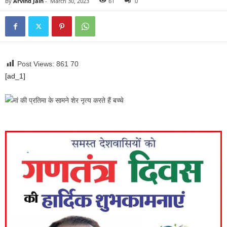
By
Arvind Jain
-
March 30, 2023
61
0
Post Views: 861
70
[ad_1]