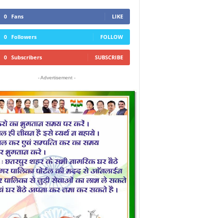
0
Fans
LIKE
0
Followers
FOLLOW
0
Subscribers
SUBSCRIBE
- Advertisement -