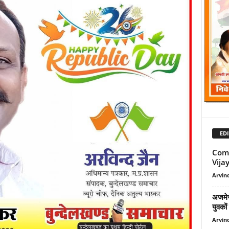
EDI
Comp
Vijay
Arvind
अजमेर 
युवकों
Arvind