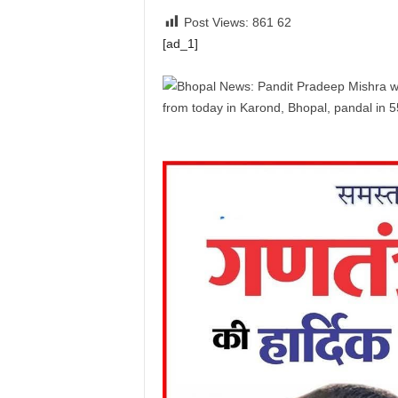
Post Views: 861
62
[ad_1]