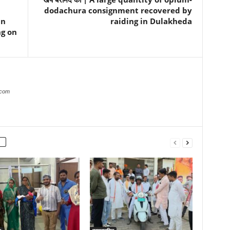
dodachura consignment recovered by
in
raiding in Dulakheda
ng on
.com