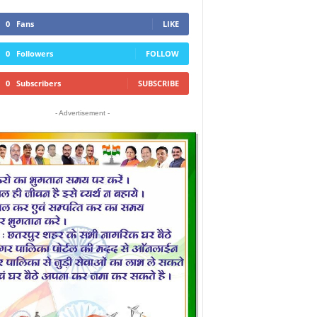
0
Fans
LIKE
0
Followers
FOLLOW
0
Subscribers
SUBSCRIBE
- Advertisement -