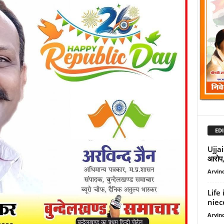
EDI
Ujjain
आरोप,
Arvind
Life
niece
Arvind