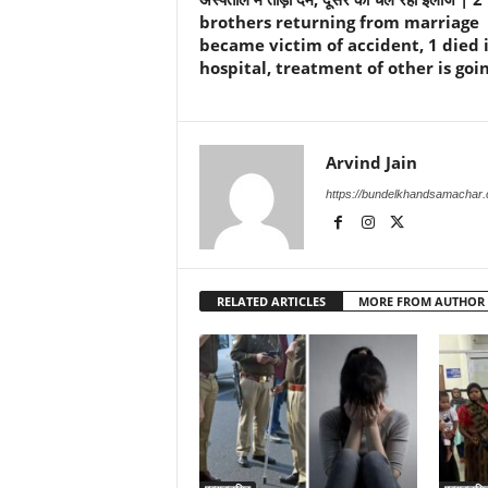
brothers returning from marriage
became victim of accident, 1 died 
hospital, treatment of other is goi
Arvind Jain
https://bundelkhandsamachar
RELATED ARTICLES
MORE FROM AUTHOR