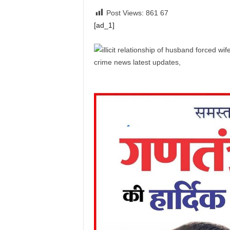
Post Views: 861
67
[ad_1]