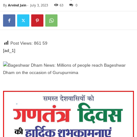
By
Arvind Jain
-
July 3, 2023
63
0
Post Views: 861
59
[ad_1]