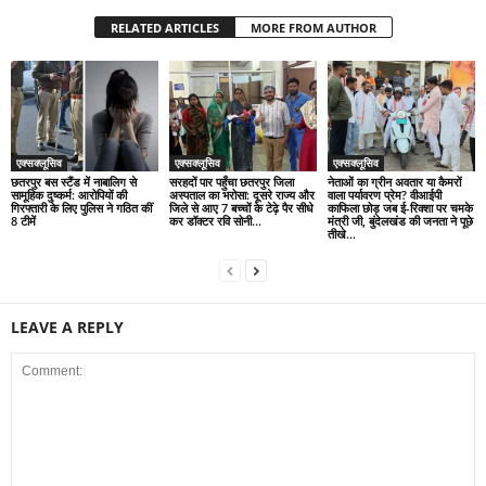
RELATED ARTICLES
MORE FROM AUTHOR
एक्सक्लूसिव
एक्सक्लूसिव
एक्सक्लूसिव
छतरपुर बस स्टैंड में नाबालिग से
सरहदों पार पहुँचा छतरपुर जिला
नेताओं का ग्रीन अवतार या कैमरों
सामूहिक दुष्कर्म: आरोपियों की
अस्पताल का भरोसा: दूसरे राज्य और
वाला पर्यावरण प्रेम? वीआईपी
गिरफ्तारी के लिए पुलिस ने गठित कीं
जिले से आए 7 बच्चों के टेढ़े पैर सीधे
काफिला छोड़ जब ई-रिक्शा पर चमके
8 टीमें
कर डॉक्टर रवि सोनी...
मंत्री जी, बुंदेलखंड की जनता ने पूछे
तीखे...
LEAVE A REPLY