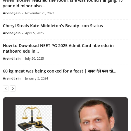
When mother reached the room, she was found hanging, 17
year old minor also...
Arvind Jain
-
November 23, 2023
Cheryl Steals Kate Middleton’s Beauty Icon Status
Arvind Jain
-
April 5, 2025
How to Download NEET PG 2025 Admit Card nbe edu in
natboard edu in...
Arvind Jain
-
July 20, 2025
60 kg meat was being cooked for a feast | दावत देने पका रहे...
Arvind Jain
-
January 3, 2024