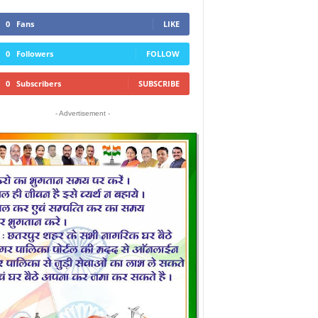
0
Fans
LIKE
0
Followers
FOLLOW
0
Subscribers
SUBSCRIBE
- Advertisement -