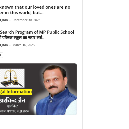
s known that our loved ones are no
r in this world, but...
 Jain
-
December 30, 2023
 Search Program of MP Public School
 पब्लिक स्कूल का स्टार सर्च...
 Jain
-
March 16, 2025