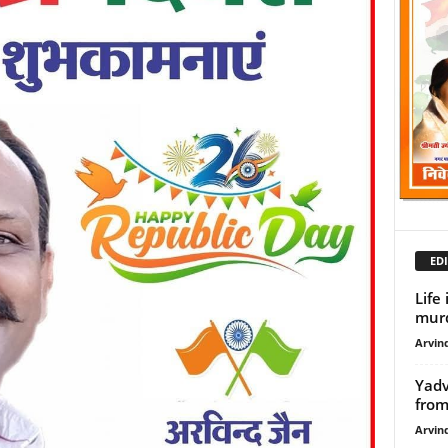
EDI
Life
murde
Arvind
Yadv
from
Arvind