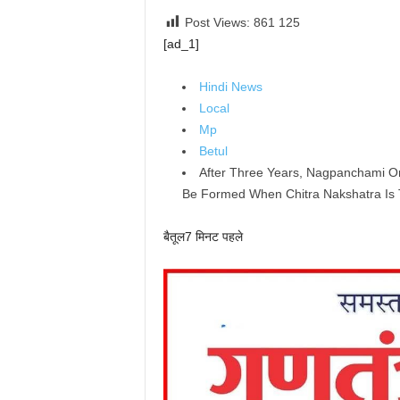
Post Views: 861
125
[ad_1]
Hindi News
Local
Mp
Betul
After Three Years, Nagpanchami On
Be Formed When Chitra Nakshatra Is 
बैतूल
7 मिनट पहले