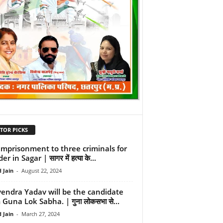
TOR PICKS
 imprisonment to three criminals for
r in Sagar | सागर में हत्या के...
 Jain
-
August 22, 2024
endra Yadav will be the candidate
 Guna Lok Sabha. | गुना लोकसभा से...
 Jain
-
March 27, 2024