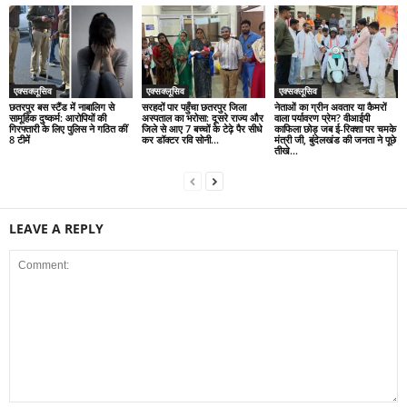
एक्सक्लूसिव
एक्सक्लूसिव
एक्सक्लूसिव
छतरपुर बस स्टैंड में नाबालिग से
सरहदों पार पहुँचा छतरपुर जिला
नेताओं का ग्रीन अवतार या कैमरों
सामूहिक दुष्कर्म: आरोपियों की
अस्पताल का भरोसा: दूसरे राज्य और
वाला पर्यावरण प्रेम? वीआईपी
गिरफ्तारी के लिए पुलिस ने गठित कीं
जिले से आए 7 बच्चों के टेढ़े पैर सीधे
काफिला छोड़ जब ई-रिक्शा पर चमके
8 टीमें
कर डॉक्टर रवि सोनी...
मंत्री जी, बुंदेलखंड की जनता ने पूछे
तीखे...
LEAVE A REPLY