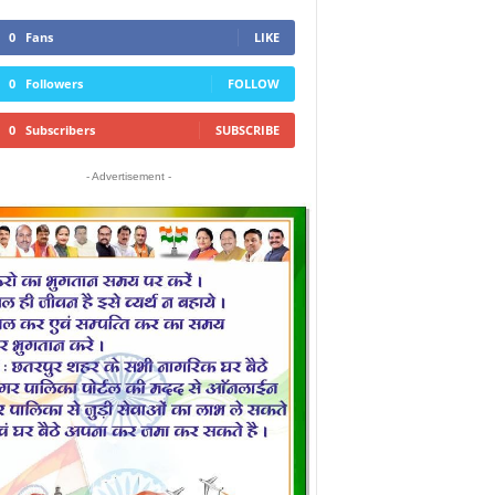
0
Fans
LIKE
0
Followers
FOLLOW
0
Subscribers
SUBSCRIBE
- Advertisement -