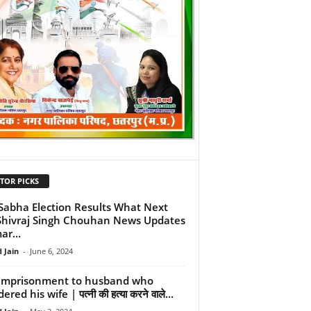
TOR PICKS
Sabha Election Results What Next
Shivraj Singh Chouhan News Updates
ar...
 Jain
-
June 6, 2024
 imprisonment to husband who
red his wife | पत्नी की हत्या करने वाले...