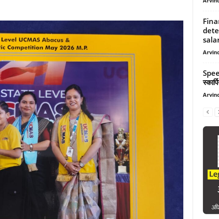
Arvind
Fina
dete
salar
Arvind
Spee
स्कार्प
Arvind