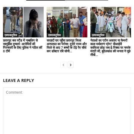
एक्सक्लूसिव
एक्सक्लूसिव
एक्सक्लूसिव
छतरपुर बस स्टैंड में नाबालिग से
सरहदों पार पहुँचा छतरपुर जिला
नेताओं का ग्रीन अवतार या कैमरों
सामूहिक दुष्कर्म: आरोपियों की
अस्पताल का भरोसा: दूसरे राज्य और
वाला पर्यावरण प्रेम? वीआईपी
गिरफ्तारी के लिए पुलिस ने गठित कीं
जिले से आए 7 बच्चों के टेढ़े पैर सीधे
काफिला छोड़ जब ई-रिक्शा पर चमके
8 टीमें
कर डॉक्टर रवि सोनी...
मंत्री जी, बुंदेलखंड की जनता ने पूछे
तीखे...
LEAVE A REPLY