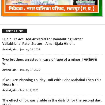
EDITOR PICKS
Ujjain: 22 Accused Arrested For Vandalizing Sardar
Vallabhbhai Patel Statue – Amar Ujala Hindi...
Arvind Jain
-
January 28, 2024
Two brothers arrested in case of rape of a minor | नाबालिग से
रेप...
Arvind Jain
-
January 31, 2025
If You Are Planning To Play Holi With Baba Mahakal Then This
News Is...
Arvind Jain
-
March 12, 2025
The effect of fog was visible in the district for the second day,
crops...