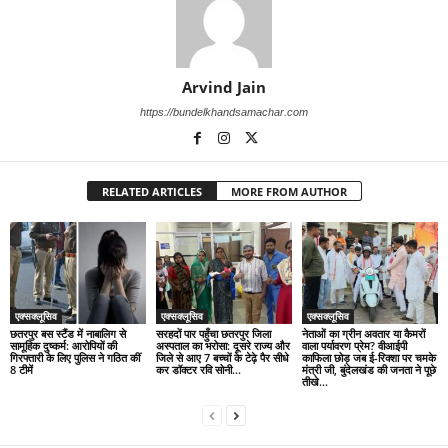
Arvind Jain
https://bundelkhandsamachar.com
RELATED ARTICLES
MORE FROM AUTHOR
एक्सक्लूसिव
एक्सक्लूसिव
एक्सक्लूसिव
छतरपुर बस स्टैंड में नाबालिग से
सरहदों पार पहुँचा छतरपुर जिला
नेताओं का ग्रीन अवतार या कैमरों
सामूहिक दुष्कर्म: आरोपियों की
अस्पताल का भरोसा: दूसरे राज्य और
वाला पर्यावरण प्रेम? वीआईपी
गिरफ्तारी के लिए पुलिस ने गठित कीं
जिले से आए 7 बच्चों के टेढ़े पैर सीधे
काफिला छोड़ जब ई-रिक्शा पर चमके
8 टीमें
कर डॉक्टर रवि सोनी...
मंत्री जी, बुंदेलखंड की जनता ने पूछे
तीखे...