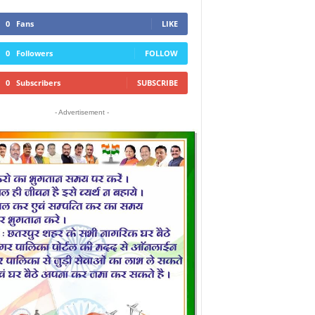
0
Fans
LIKE
0
Followers
FOLLOW
0
Subscribers
SUBSCRIBE
- Advertisement -