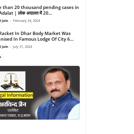
 than 20 thousand pending cases in
dalat | लोक अदालत में 20...
 Jain
-
February 24, 2024
Racket In Dhar Body Market Was
nised In Famous Lodge Of City 6...
 Jain
-
July 31, 2024