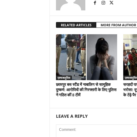
RELATED ARTICLES
MORE FROM AUTHOR
एक्सक्लूसिव
एक्सक्लूसि
छतरपुर बस स्टैंड में नाबालिग से सामूहिक
सरहदों पा
दुष्कर्म: आरोपियों की गिरफ्तारी के लिए पुलिस
भरोसा: दू
ने गठित कीं 8 टीमें
के टेढ़े प
LEAVE A REPLY