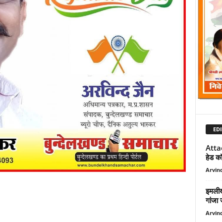
EDI
Atta
हेड कॉ
Arvind
इमलीख
गांजा
Arvind