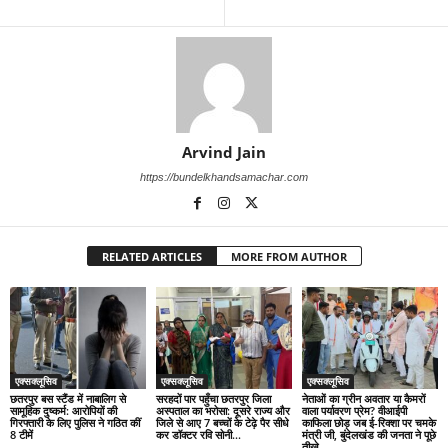
Arvind Jain
https://bundelkhandsamachar.com
RELATED ARTICLES
MORE FROM AUTHOR
एक्सक्लूसिव
एक्सक्लूसिव
एक्सक्लूसिव
छतरपुर बस स्टैंड में नाबालिग से
सरहदों पार पहुँचा छतरपुर जिला
नेताओं का ग्रीन अवतार या कैमरों
सामूहिक दुष्कर्म: आरोपियों की
अस्पताल का भरोसा: दूसरे राज्य और
वाला पर्यावरण प्रेम? वीआईपी
गिरफ्तारी के लिए पुलिस ने गठित कीं
जिले से आए 7 बच्चों के टेढ़े पैर सीधे
काफिला छोड़ जब ई-रिक्शा पर चमके
8 टीमें
कर डॉक्टर रवि सोनी...
मंत्री जी, बुंदेलखंड की जनता ने पूछे
तीखे...