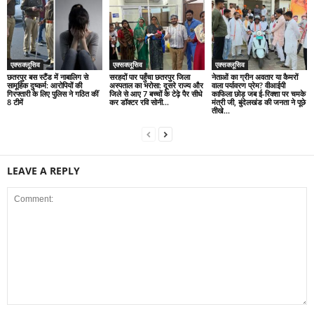
एक्सक्लूसिव
एक्सक्लूसिव
एक्सक्लूसिव
छतरपुर बस स्टैंड में नाबालिग से
सरहदों पार पहुँचा छतरपुर जिला
नेताओं का ग्रीन अवतार या कैमरों
सामूहिक दुष्कर्म: आरोपियों की
अस्पताल का भरोसा: दूसरे राज्य और
वाला पर्यावरण प्रेम? वीआईपी
गिरफ्तारी के लिए पुलिस ने गठित कीं
जिले से आए 7 बच्चों के टेढ़े पैर सीधे
काफिला छोड़ जब ई-रिक्शा पर चमके
8 टीमें
कर डॉक्टर रवि सोनी...
मंत्री जी, बुंदेलखंड की जनता ने पूछे
तीखे...
LEAVE A REPLY