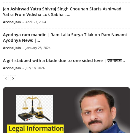
Jan Ashirwad Yatra Shivraj Singh Chouhan Starts Ashirwad
Yatra From Vidisha Lok Sabha –...
Arvind Jain
-
April 27, 2024
Ayodhya ram mandir | Ram Lalla Surya Tilak on Ram Navami
Ayodhya News |...
Arvind Jain
-
January 28, 2024
A girl stabbed with a blade due to one sided love | एक तरफा...
Arvind Jain
-
July 18, 2024