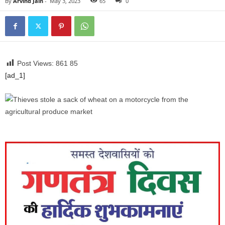
By
Arvind Jain
-
May 3, 2023
65
0
Post Views: 861
85
[ad_1]