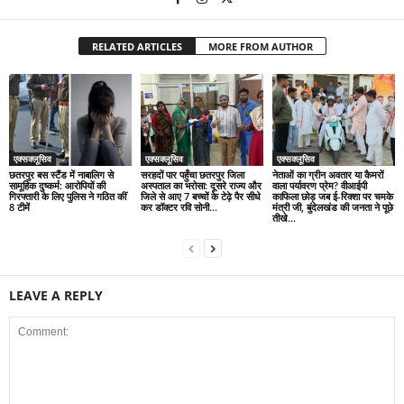
RELATED ARTICLES
MORE FROM AUTHOR
एक्सक्लूसिव
एक्सक्लूसिव
एक्सक्लूसिव
छतरपुर बस स्टैंड में नाबालिग से
सरहदों पार पहुँचा छतरपुर जिला
नेताओं का ग्रीन अवतार या कैमरों
सामूहिक दुष्कर्म: आरोपियों की
अस्पताल का भरोसा: दूसरे राज्य और
वाला पर्यावरण प्रेम? वीआईपी
गिरफ्तारी के लिए पुलिस ने गठित कीं
जिले से आए 7 बच्चों के टेढ़े पैर सीधे
काफिला छोड़ जब ई-रिक्शा पर चमके
8 टीमें
कर डॉक्टर रवि सोनी...
मंत्री जी, बुंदेलखंड की जनता ने पूछे
तीखे...
LEAVE A REPLY