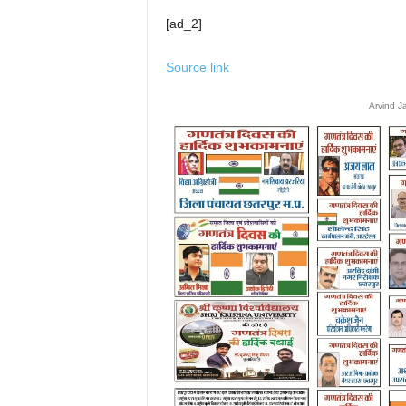
[ad_2]
Source link
Arvind J