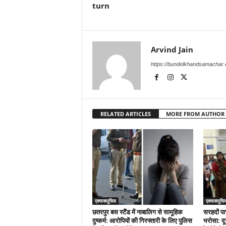
turn
Arvind Jain
https://bundelkhandsamachar
RELATED ARTICLES
MORE FROM AUTHOR
एक्सक्लूसिव
एक्सक्लूसि
छतरपुर बस स्टैंड में नाबालिग से सामूहिक
सरहदों पा
दुष्कर्म: आरोपियों की गिरफ्तारी के लिए पुलिस
भरोसा: दू