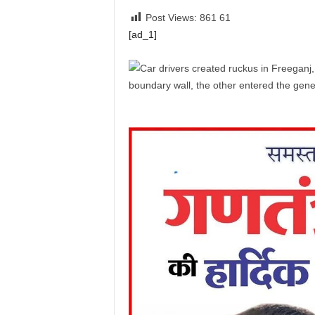
Post Views: 861
61
[ad_1]