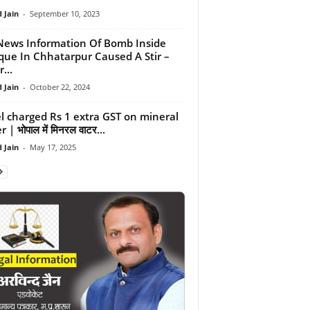
 Jain
-
September 10, 2023
ews Information Of Bomb Inside
ue In Chhatarpur Caused A Stir –
...
 Jain
-
October 22, 2024
l charged Rs 1 extra GST on mineral
 | भोपाल में मिनरल वाटर...
 Jain
-
May 17, 2025