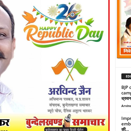
EDI
BJP 
campa
ध्रुवन
Arvind
Impr
embe
की...