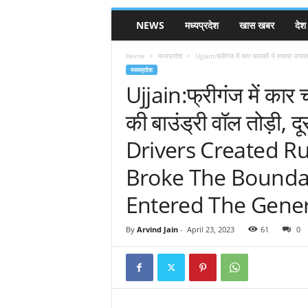
NEWS
मध्यप्रदेश
खास खबर
देश
Home
मध्यप्रदेश
Ujjain:फ्रीगंज में कार चालकों ने मचाया उत्पात,
मध्यप्रदेश
Ujjain:फ्रीगंज में कार च
की बाउंड्री वॉल तोड़ी, द
Drivers Created R
Broke The Boundar
Entered The Gener
By
Arvind Jain
-
April 23, 2023
61
0