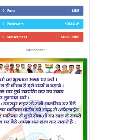
0
Fans
LIKE
0
Followers
FOLLOW
0
Subscribers
SUBSCRIBE
- Advertisement -