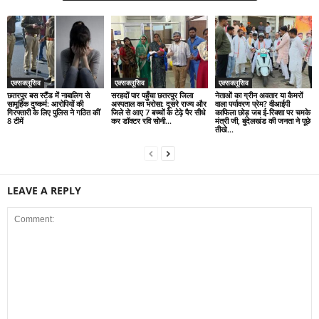
एक्सक्लूसिव
एक्सक्लूसिव
एक्सक्लूसिव
छतरपुर बस स्टैंड में नाबालिग से
सरहदों पार पहुँचा छतरपुर जिला
नेताओं का ग्रीन अवतार या कैमरों
सामूहिक दुष्कर्म: आरोपियों की
अस्पताल का भरोसा: दूसरे राज्य और
वाला पर्यावरण प्रेम? वीआईपी
गिरफ्तारी के लिए पुलिस ने गठित कीं
जिले से आए 7 बच्चों के टेढ़े पैर सीधे
काफिला छोड़ जब ई-रिक्शा पर चमके
8 टीमें
कर डॉक्टर रवि सोनी...
मंत्री जी, बुंदेलखंड की जनता ने पूछे
तीखे...
LEAVE A REPLY