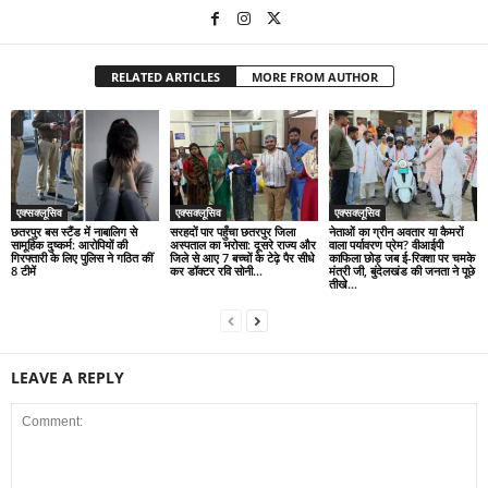
RELATED ARTICLES
MORE FROM AUTHOR
एक्सक्लूसिव
एक्सक्लूसिव
एक्सक्लूसिव
छतरपुर बस स्टैंड में नाबालिग से
सरहदों पार पहुँचा छतरपुर जिला
नेताओं का ग्रीन अवतार या कैमरों
सामूहिक दुष्कर्म: आरोपियों की
अस्पताल का भरोसा: दूसरे राज्य और
वाला पर्यावरण प्रेम? वीआईपी
गिरफ्तारी के लिए पुलिस ने गठित कीं
जिले से आए 7 बच्चों के टेढ़े पैर सीधे
काफिला छोड़ जब ई-रिक्शा पर चमके
8 टीमें
कर डॉक्टर रवि सोनी...
मंत्री जी, बुंदेलखंड की जनता ने पूछे
तीखे...
LEAVE A REPLY