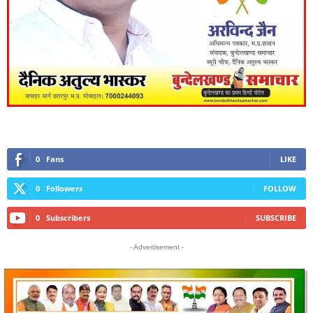
0
Fans
LIKE
0
Followers
FOLLOW
0
Subscribers
SUBSCRIBE
- Advertisement -