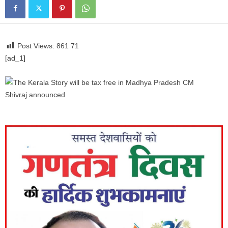
Post Views: 861
71
[ad_1]