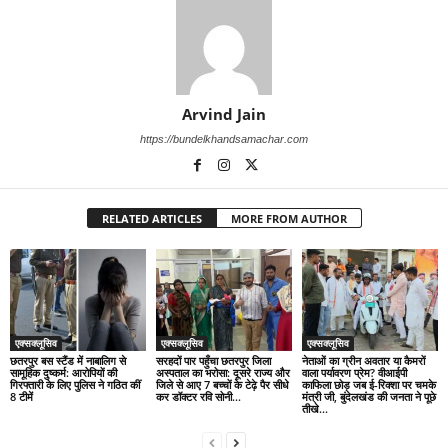
Arvind Jain
https://bundelkhandsamachar.com
RELATED ARTICLES
MORE FROM AUTHOR
एक्सक्लूसिव
एक्सक्लूसिव
एक्सक्लूसिव
छतरपुर बस स्टैंड में नाबालिग से
सरहदों पार पहुँचा छतरपुर जिला
नेताओं का ग्रीन अवतार या कैमरों
सामूहिक दुष्कर्म: आरोपियों की
अस्पताल का भरोसा: दूसरे राज्य और
वाला पर्यावरण प्रेम? वीआईपी
गिरफ्तारी के लिए पुलिस ने गठित कीं
जिले से आए 7 बच्चों के टेढ़े पैर सीधे
काफिला छोड़ जब ई-रिक्शा पर चमके
8 टीमें
कर डॉक्टर रवि सोनी...
मंत्री जी, बुंदेलखंड की जनता ने पूछे
तीखे...