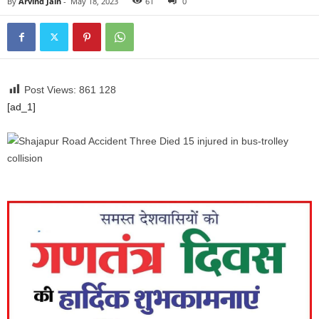
By
Arvind Jain
-
May 18, 2023
61
0
Post Views: 861
128
[ad_1]