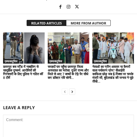
RELATED ARTICLES
MORE FROM AUTHOR
एक्सक्लूसिव
एक्सक्लूसिव
एक्सक्लूसिव
छतरपुर बस स्टैंड में नाबालिग से
सरहदों पार पहुँचा छतरपुर जिला
नेताओं का ग्रीन अवतार या कैमरों
सामूहिक दुष्कर्म: आरोपियों की
अस्पताल का भरोसा: दूसरे राज्य और
वाला पर्यावरण प्रेम? वीआईपी
गिरफ्तारी के लिए पुलिस ने गठित कीं
जिले से आए 7 बच्चों के टेढ़े पैर सीधे
काफिला छोड़ जब ई-रिक्शा पर चमके
8 टीमें
कर डॉक्टर रवि सोनी...
मंत्री जी, बुंदेलखंड की जनता ने पूछे
तीखे...
LEAVE A REPLY