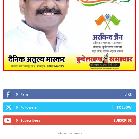
0
Fans
LIKE
0
Followers
FOLLOW
0
Subscribers
SUBSCRIBE
- Advertisement -