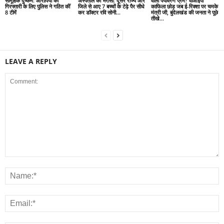
सामूहिक दुष्कर्म: आरोपियों की
अस्पताल का भरोसा: दूसरे राज्य और
वाला पर्यावरण प्रेम? वीआईपी
गिरफ्तारी के लिए पुलिस ने गठित कीं
जिले से आए 7 बच्चों के टेढ़े पैर सीधे
काफिला छोड़ जब ई-रिक्शा पर चमके
8 टीमें
कर डॉक्टर रवि सोनी...
मंत्री जी, बुंदेलखंड की जनता ने पूछे
तीखे...
LEAVE A REPLY