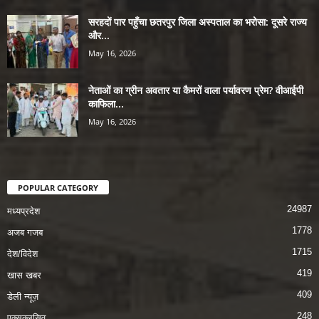
सरहदों पार पहुँचा छतरपुर जिला अस्पताल का भरोसा: दूसरे राज्य
और...
May 16, 2026
नेताओं का ग्रीन अवतार या कैमरों वाला पर्यावरण प्रेम? वीआईपी
काफिला...
May 16, 2026
POPULAR CATEGORY
24987
मध्यप्रदेश
1778
अजब गजब
1715
देश/विदेश
419
खास खबर
409
डेली न्यूज़
248
एक्सक्लूसिव