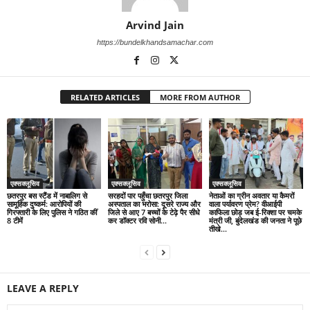
Arvind Jain
https://bundelkhandsamachar.com
RELATED ARTICLES
MORE FROM AUTHOR
एक्सक्लूसिव
एक्सक्लूसिव
एक्सक्लूसिव
छतरपुर बस स्टैंड में नाबालिग से
सरहदों पार पहुँचा छतरपुर जिला
नेताओं का ग्रीन अवतार या कैमरों
सामूहिक दुष्कर्म: आरोपियों की
अस्पताल का भरोसा: दूसरे राज्य और
वाला पर्यावरण प्रेम? वीआईपी
गिरफ्तारी के लिए पुलिस ने गठित कीं
जिले से आए 7 बच्चों के टेढ़े पैर सीधे
काफिला छोड़ जब ई-रिक्शा पर चमके
8 टीमें
कर डॉक्टर रवि सोनी...
मंत्री जी, बुंदेलखंड की जनता ने पूछे
तीखे...
LEAVE A REPLY