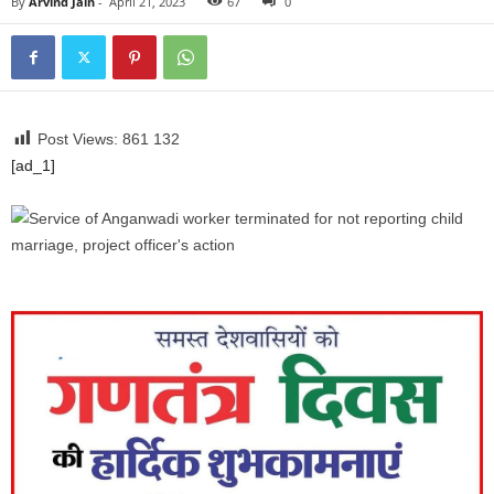
By
Arvind Jain
-
April 21, 2023
67
0
Post Views: 861
132
[ad_1]