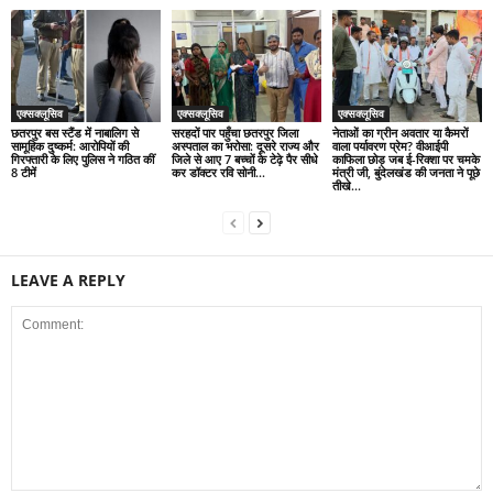
एक्सक्लूसिव
एक्सक्लूसिव
एक्सक्लूसिव
छतरपुर बस स्टैंड में नाबालिग से
सरहदों पार पहुँचा छतरपुर जिला
नेताओं का ग्रीन अवतार या कैमरों
सामूहिक दुष्कर्म: आरोपियों की
अस्पताल का भरोसा: दूसरे राज्य और
वाला पर्यावरण प्रेम? वीआईपी
गिरफ्तारी के लिए पुलिस ने गठित कीं
जिले से आए 7 बच्चों के टेढ़े पैर सीधे
काफिला छोड़ जब ई-रिक्शा पर चमके
8 टीमें
कर डॉक्टर रवि सोनी...
मंत्री जी, बुंदेलखंड की जनता ने पूछे
तीखे...
LEAVE A REPLY