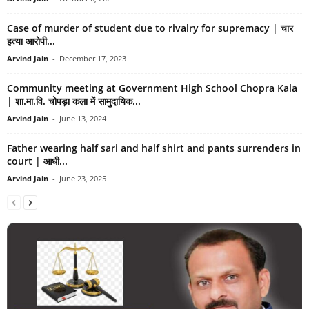
Case of murder of student due to rivalry for supremacy | चार
हत्या आरोपी...
Arvind Jain
-
December 17, 2023
Community meeting at Government High School Chopra Kala
| शा.मा.वि. चोपड़ा कला में सामुदायिक...
Arvind Jain
-
June 13, 2024
Father wearing half sari and half shirt and pants surrenders in
court | आधी...
Arvind Jain
-
June 23, 2025