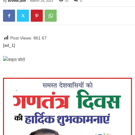
By
Arvind Jain
-
March 29, 2023
70
0
Post Views: 861
67
[ad_1]