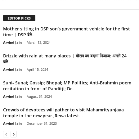
EDITOR PICKS
Mother sitting in DSP son’s government vehicle for the first
time | DSP बेटे...
Arvind Jain
-
March 13, 2024
Drizzle with rain at many places | मौसम का बदला मिजाज: अगले 24
घंटे...
Arvind Jain
-
April 15, 2024
Suni- Sunai; Gossip; Bhopal; MP Politics; Anti-Brahmin poem
recitation in front of Panditji; Dr...
Arvind Jain
-
August 31, 2024
Crowds of devotees will gather to visit Mahamrityunjaya
temple in the new year.,Rewa latest...
Arvind Jain
-
December 31, 2023