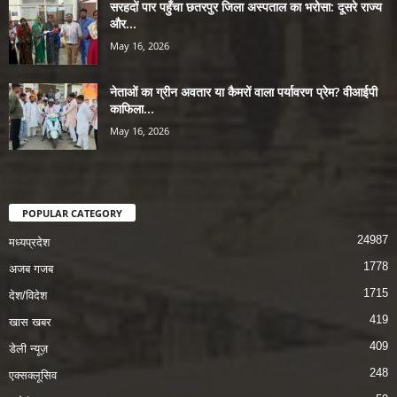
सरहदों पार पहुँचा छतरपुर जिला अस्पताल का भरोसा: दूसरे राज्य
और...
May 16, 2026
नेताओं का ग्रीन अवतार या कैमरों वाला पर्यावरण प्रेम? वीआईपी
काफिला...
May 16, 2026
POPULAR CATEGORY
24987
मध्यप्रदेश
1778
अजब गजब
1715
देश/विदेश
419
खास खबर
409
डेली न्यूज़
248
एक्सक्लूसिव