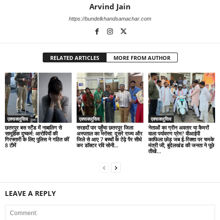
Arvind Jain
https://bundelkhandsamachar.com
RELATED ARTICLES
MORE FROM AUTHOR
एक्सक्लूसिव
एक्सक्लूसिव
एक्सक्लूसिव
छतरपुर बस स्टैंड में नाबालिग से
सरहदों पार पहुँचा छतरपुर जिला
नेताओं का ग्रीन अवतार या कैमरों
सामूहिक दुष्कर्म: आरोपियों की
अस्पताल का भरोसा: दूसरे राज्य और
वाला पर्यावरण प्रेम? वीआईपी
गिरफ्तारी के लिए पुलिस ने गठित कीं
जिले से आए 7 बच्चों के टेढ़े पैर सीधे
काफिला छोड़ जब ई-रिक्शा पर चमके
8 टीमें
कर डॉक्टर रवि सोनी...
मंत्री जी, बुंदेलखंड की जनता ने पूछे
तीखे...
LEAVE A REPLY