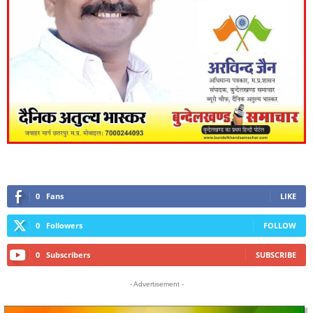
0
Fans
LIKE
0
Followers
FOLLOW
0
Subscribers
SUBSCRIBE
- Advertisement -