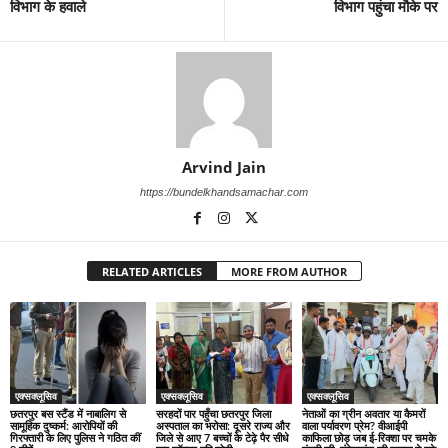
विभाग के हवाले
विभाग पहुंचा मौके पर
Arvind Jain
https://bundelkhandsamachar.com
RELATED ARTICLES
MORE FROM AUTHOR
एक्सक्लूसिव
एक्सक्लूसिव
एक्सक्लूसिव
छतरपुर बस स्टैंड में नाबालिग से
सरहदों पार पहुँचा छतरपुर जिला
नेताओं का ग्रीन अवतार या कैमरों
सामूहिक दुष्कर्म: आरोपियों की
अस्पताल का भरोसा: दूसरे राज्य और
वाला पर्यावरण प्रेम? वीआईपी
गिरफ्तारी के लिए पुलिस ने गठित कीं
जिले से आए 7 बच्चों के टेढ़े पैर सीधे
काफिला छोड़ जब ई-रिक्शा पर चमके