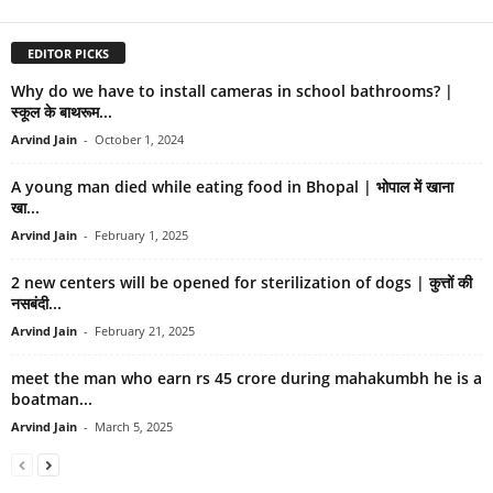
EDITOR PICKS
Why do we have to install cameras in school bathrooms? |
स्कूल के बाथरूम...
Arvind Jain
-
October 1, 2024
A young man died while eating food in Bhopal | भोपाल में खाना
खा...
Arvind Jain
-
February 1, 2025
2 new centers will be opened for sterilization of dogs | कुत्तों की
नसबंदी...
Arvind Jain
-
February 21, 2025
meet the man who earn rs 45 crore during mahakumbh he is a
boatman...
Arvind Jain
-
March 5, 2025