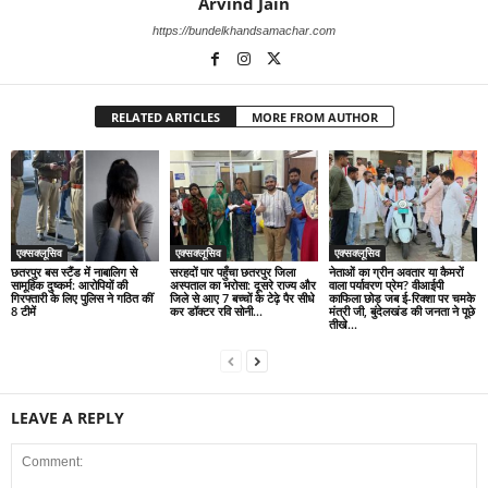
Arvind Jain
https://bundelkhandsamachar.com
RELATED ARTICLES
MORE FROM AUTHOR
एक्सक्लूसिव
एक्सक्लूसिव
एक्सक्लूसिव
छतरपुर बस स्टैंड में नाबालिग से
सरहदों पार पहुँचा छतरपुर जिला
नेताओं का ग्रीन अवतार या कैमरों
सामूहिक दुष्कर्म: आरोपियों की
अस्पताल का भरोसा: दूसरे राज्य और
वाला पर्यावरण प्रेम? वीआईपी
गिरफ्तारी के लिए पुलिस ने गठित कीं
जिले से आए 7 बच्चों के टेढ़े पैर सीधे
काफिला छोड़ जब ई-रिक्शा पर चमके
8 टीमें
कर डॉक्टर रवि सोनी...
मंत्री जी, बुंदेलखंड की जनता ने पूछे
तीखे...
LEAVE A REPLY