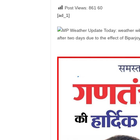
Post Views: 861
60
[ad_1]