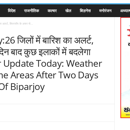
विदेश
राजनीतिक
कल्चर
खेल
बिज़नेस
मनोरंजन
अध्यात्
अलर्ट, बिपरजॉय के असर से...
जिलों में बारिश का अलर्ट,
न बाद कुछ इलाकों में बदलेगा
r Update Today: Weather
me Areas After Two Days
Of Biparjoy