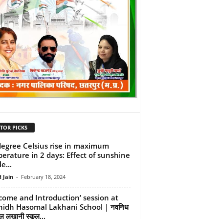
TOR PICKS
degree Celsius rise in maximum
erature in 2 days: Effect of sunshine
le...
 Jain
-
February 18, 2024
come and Introduction’ session at
idh Hasomal Lakhani School | नवनिध
ल लखानी स्कूल...