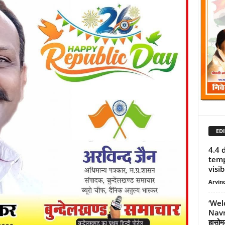
EDI
4.4 
temp
visib
Arvind
‘Wel
Navn
हासोम