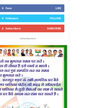
0
Fans
LIKE
0
Followers
FOLLOW
0
Subscribers
SUBSCRIBE
- Advertisement -