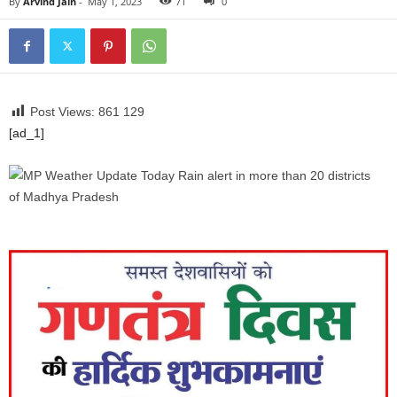
By
Arvind Jain
-
May 1, 2023
71
0
Post Views: 861
129
[ad_1]