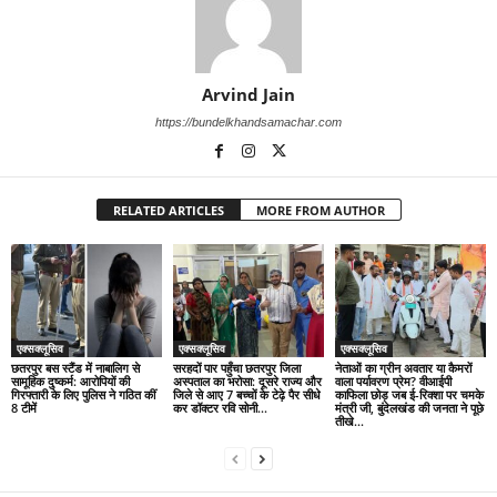
Arvind Jain
https://bundelkhandsamachar.com
RELATED ARTICLES
MORE FROM AUTHOR
एक्सक्लूसिव
एक्सक्लूसिव
एक्सक्लूसिव
छतरपुर बस स्टैंड में नाबालिग से
सरहदों पार पहुँचा छतरपुर जिला
नेताओं का ग्रीन अवतार या कैमरों
सामूहिक दुष्कर्म: आरोपियों की
अस्पताल का भरोसा: दूसरे राज्य और
वाला पर्यावरण प्रेम? वीआईपी
गिरफ्तारी के लिए पुलिस ने गठित कीं
जिले से आए 7 बच्चों के टेढ़े पैर सीधे
काफिला छोड़ जब ई-रिक्शा पर चमके
8 टीमें
कर डॉक्टर रवि सोनी...
मंत्री जी, बुंदेलखंड की जनता ने पूछे
तीखे...