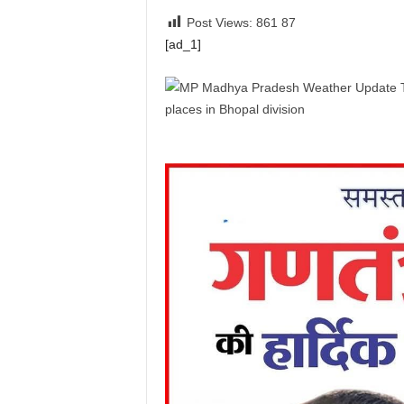
Post Views: 861
87
[ad_1]