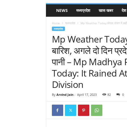
NEWS
मध्यप्रदेश
खास खबर
देश
Home
मध्यप्रदेश
Mp Weather Today:भोपाल संभाग में कहीं-कही
मध्यप्रदेश
Mp Weather Today:भोप
बारिश, अगले दो दिन प्रद
पानी – Mp Madhya
Today: It Rained A
Division
By
Arvind Jain
-
April 17, 2023
82
0