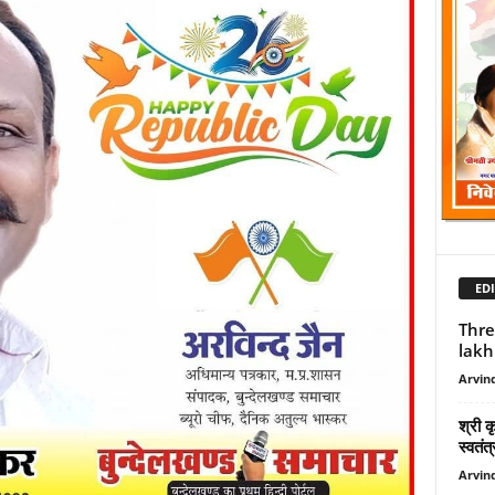
EDI
Thre
lakh
Arvind
श्री क
स्वतंत
Arvind