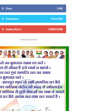
0
Fans
LIKE
0
Followers
FOLLOW
0
Subscribers
SUBSCRIBE
- Advertisement -