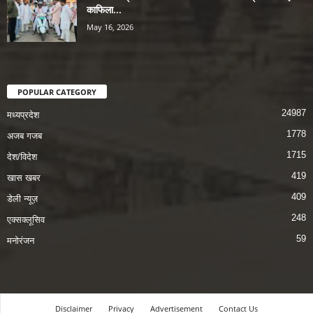
काफिला...
May 16, 2026
POPULAR CATEGORY
24987
मध्यप्रदेश
1778
अजब गजब
1715
देश/विदेश
419
खास खबर
409
डेली न्यूज़
248
एक्सक्लूसिव
59
मनोरंजन
Disclaimer
Privacy
Advertisement
Contact Us