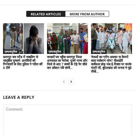
RELATED ARTICLES
MORE FROM AUTHOR
एक्सक्लूसिव
एक्सक्लूसिव
एक्सक्लूसिव
छतरपुर बस स्टैंड में नाबालिग से
सरहदों पार पहुँचा छतरपुर जिला
नेताओं का ग्रीन अवतार या कैमरों
सामूहिक दुष्कर्म: आरोपियों की
अस्पताल का भरोसा: दूसरे राज्य और
वाला पर्यावरण प्रेम? वीआईपी
गिरफ्तारी के लिए पुलिस ने गठित कीं
जिले से आए 7 बच्चों के टेढ़े पैर सीधे
काफिला छोड़ जब ई-रिक्शा पर चमके
8 टीमें
कर डॉक्टर रवि सोनी...
मंत्री जी, बुंदेलखंड की जनता ने पूछे
तीखे...
LEAVE A REPLY