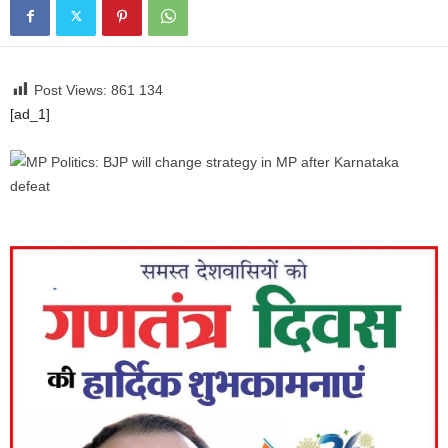
Post Views: 861
134
[ad_1]