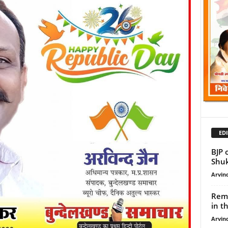
EDI
BJP 
Shukl
Arvind
Remo
in th
Arvind