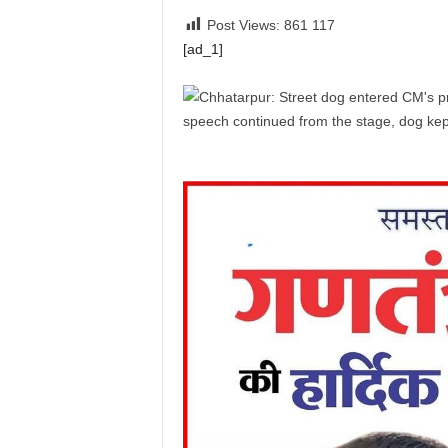
Post Views: 861
117
[ad_1]