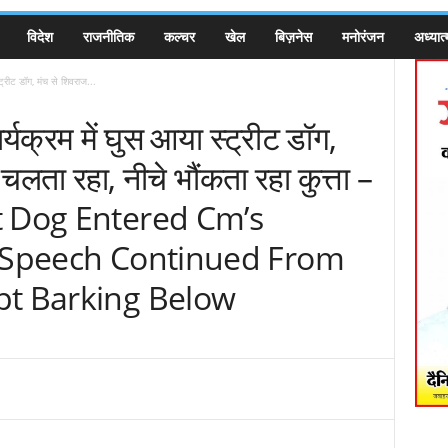
विदेश
राजनीतिक
कल्चर
खेल
बिज़नेस
मनोरंजन
अध्यात्
रीट डॉग, मंच से शिवराज...
्रम में घुस आया स्ट्रीट डॉग,
लता रहा, नीचे भौंकता रहा कुत्ता –
t Dog Entered Cm’s
s Speech Continued From
pt Barking Below