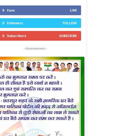
0
Fans
LIKE
0
Followers
FOLLOW
0
Subscribers
SUBSCRIBE
- Advertisement -