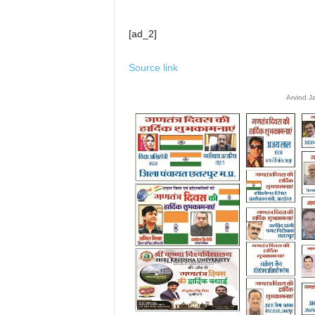
[ad_2]
Source link
Arvind J