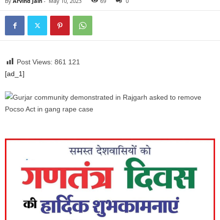
By
Arvind Jain
-
May 10, 2023
69
0
Post Views: 861
121
[ad_1]