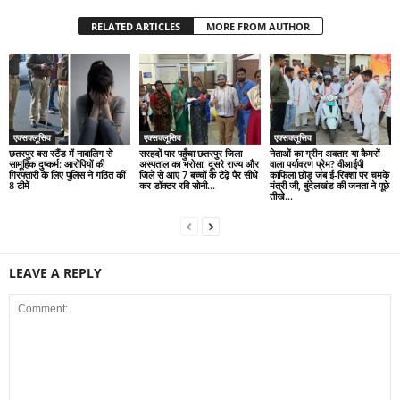
RELATED ARTICLES
MORE FROM AUTHOR
एक्सक्लूसिव
एक्सक्लूसिव
एक्सक्लूसिव
छतरपुर बस स्टैंड में नाबालिग से
सरहदों पार पहुँचा छतरपुर जिला
नेताओं का ग्रीन अवतार या कैमरों
सामूहिक दुष्कर्म: आरोपियों की
अस्पताल का भरोसा: दूसरे राज्य और
वाला पर्यावरण प्रेम? वीआईपी
गिरफ्तारी के लिए पुलिस ने गठित कीं
जिले से आए 7 बच्चों के टेढ़े पैर सीधे
काफिला छोड़ जब ई-रिक्शा पर चमके
8 टीमें
कर डॉक्टर रवि सोनी...
मंत्री जी, बुंदेलखंड की जनता ने पूछे
तीखे...
LEAVE A REPLY