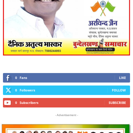
0
Fans
LIKE
0
Followers
FOLLOW
0
Subscribers
SUBSCRIBE
- Advertisement -