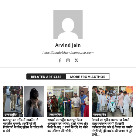
Arvind Jain
https://bundelkhandsamachar.com
RELATED ARTICLES
MORE FROM AUTHOR
एक्सक्लूसिव
एक्सक्लूसिव
एक्सक्लूसिव
छतरपुर बस स्टैंड में नाबालिग से
सरहदों पार पहुँचा छतरपुर जिला
नेताओं का ग्रीन अवतार या कैमरों
सामूहिक दुष्कर्म: आरोपियों की
अस्पताल का भरोसा: दूसरे राज्य और
वाला पर्यावरण प्रेम? वीआईपी
गिरफ्तारी के लिए पुलिस ने गठित कीं
जिले से आए 7 बच्चों के टेढ़े पैर सीधे
काफिला छोड़ जब ई-रिक्शा पर चमके
8 टीमें
कर डॉक्टर रवि सोनी...
मंत्री जी, बुंदेलखंड की जनता ने पूछे
तीखे...