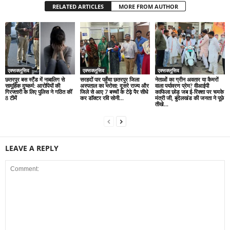
RELATED ARTICLES
MORE FROM AUTHOR
एक्सक्लूसिव
एक्सक्लूसिव
एक्सक्लूसिव
छतरपुर बस स्टैंड में नाबालिग से
सरहदों पार पहुँचा छतरपुर जिला
नेताओं का ग्रीन अवतार या कैमरों
सामूहिक दुष्कर्म: आरोपियों की
अस्पताल का भरोसा: दूसरे राज्य और
वाला पर्यावरण प्रेम? वीआईपी
गिरफ्तारी के लिए पुलिस ने गठित कीं
जिले से आए 7 बच्चों के टेढ़े पैर सीधे
काफिला छोड़ जब ई-रिक्शा पर चमके
8 टीमें
कर डॉक्टर रवि सोनी...
मंत्री जी, बुंदेलखंड की जनता ने पूछे
तीखे...
LEAVE A REPLY