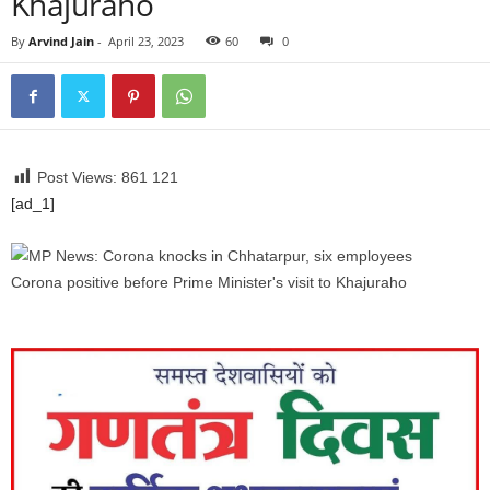
Khajuraho
By
Arvind Jain
-
April 23, 2023
60
0
Post Views: 861
121
[ad_1]