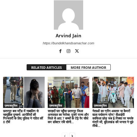
Arvind Jain
https://bundelkhandsamachar.com
RELATED ARTICLES
MORE FROM AUTHOR
एक्सक्लूसिव
एक्सक्लूसिव
एक्सक्लूसिव
छतरपुर बस स्टैंड में नाबालिग से
सरहदों पार पहुँचा छतरपुर जिला
नेताओं का ग्रीन अवतार या कैमरों
सामूहिक दुष्कर्म: आरोपियों की
अस्पताल का भरोसा: दूसरे राज्य और
वाला पर्यावरण प्रेम? वीआईपी
गिरफ्तारी के लिए पुलिस ने गठित कीं
जिले से आए 7 बच्चों के टेढ़े पैर सीधे
काफिला छोड़ जब ई-रिक्शा पर चमके
8 टीमें
कर डॉक्टर रवि सोनी...
मंत्री जी, बुंदेलखंड की जनता ने पूछे
तीखे...