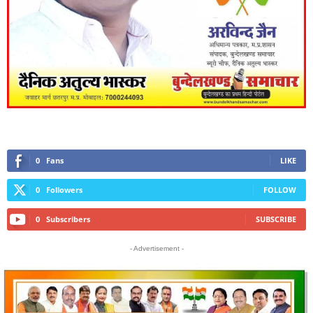
0
Fans
LIKE
0
Followers
FOLLOW
0
Subscribers
SUBSCRIBE
- Advertisement -