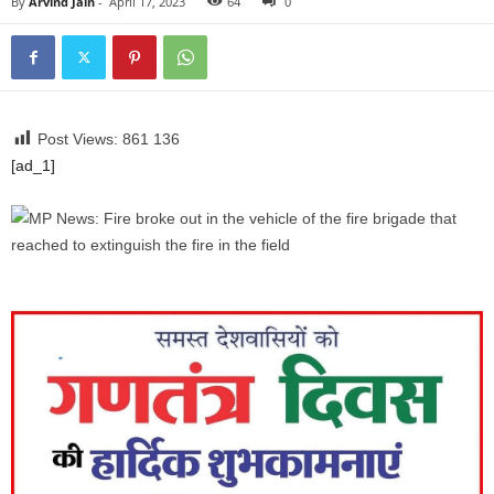
By
Arvind Jain
-
April 17, 2023
64
0
Post Views: 861
136
[ad_1]