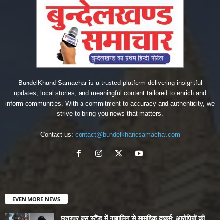
BundelKhand Samachar is a trusted platform delivering insightful
updates, local stories, and meaningful content tailored to enrich and
inform communities. With a commitment to accuracy and authenticity, we
strive to bring you news that matters.
Contact us:
contact@bundelkhandsamachar.com
EVEN MORE NEWS
छतरपुर बस स्टैंड में नाबालिग से सामूहिक दुष्कर्म: आरोपियों की