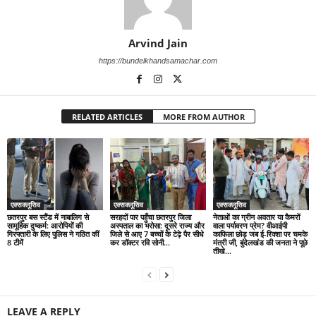
Arvind Jain
https://bundelkhandsamachar.com
RELATED ARTICLES
MORE FROM AUTHOR
एक्सक्लूसिव
एक्सक्लूसिव
एक्सक्लूसिव
छतरपुर बस स्टैंड में नाबालिग से
सरहदों पार पहुँचा छतरपुर जिला
नेताओं का ग्रीन अवतार या कैमरों
सामूहिक दुष्कर्म: आरोपियों की
अस्पताल का भरोसा: दूसरे राज्य और
वाला पर्यावरण प्रेम? वीआईपी
गिरफ्तारी के लिए पुलिस ने गठित कीं
जिले से आए 7 बच्चों के टेढ़े पैर सीधे
काफिला छोड़ जब ई-रिक्शा पर चमके
8 टीमें
कर डॉक्टर रवि सोनी...
मंत्री जी, बुंदेलखंड की जनता ने पूछे
तीखे...
LEAVE A REPLY