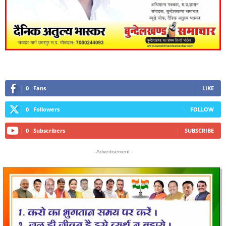
0
Fans
LIKE
0
Followers
FOLLOW
0
Subscribers
SUBSCRIBE
- Advertisement -