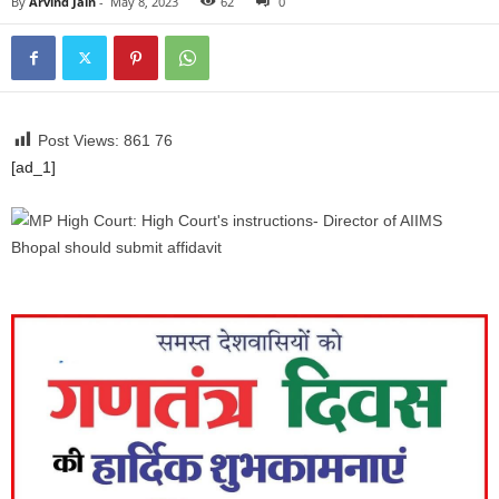
By
Arvind Jain
-
May 8, 2023
62
0
Post Views: 861
76
[ad_1]