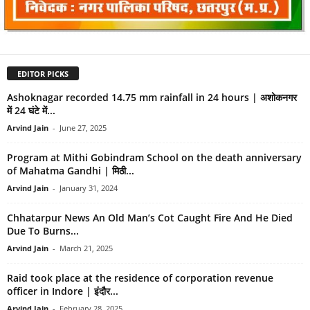
EDITOR PICKS
Ashoknagar recorded 14.75 mm rainfall in 24 hours | अशोकनगर
में 24 घंटे में...
Arvind Jain
-
June 27, 2025
Program at Mithi Gobindram School on the death anniversary
of Mahatma Gandhi | मिठी...
Arvind Jain
-
January 31, 2024
Chhatarpur News An Old Man’s Cot Caught Fire And He Died
Due To Burns...
Arvind Jain
-
March 21, 2025
Raid took place at the residence of corporation revenue
officer in Indore | इंदौर...
Arvind Jain
-
February 28, 2025