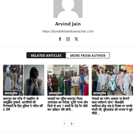
Arvind Jain
https://bundelkhandsamachar.com
RELATED ARTICLES
MORE FROM AUTHOR
एक्सक्लूसिव
एक्सक्लूसिव
एक्सक्लूसिव
छतरपुर बस स्टैंड में नाबालिग से
सरहदों पार पहुँचा छतरपुर जिला
नेताओं का ग्रीन अवतार या कैमरों
सामूहिक दुष्कर्म: आरोपियों की
अस्पताल का भरोसा: दूसरे राज्य और
वाला पर्यावरण प्रेम? वीआईपी
गिरफ्तारी के लिए पुलिस ने गठित कीं
जिले से आए 7 बच्चों के टेढ़े पैर सीधे
काफिला छोड़ जब ई-रिक्शा पर चमके
8 टीमें
कर डॉक्टर रवि सोनी...
मंत्री जी, बुंदेलखंड की जनता ने पूछे
तीखे...