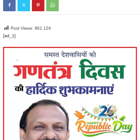
Post Views: 861
124
[ad_1]