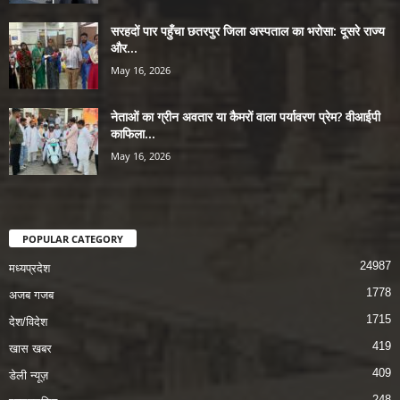
सरहदों पार पहुँचा छतरपुर जिला अस्पताल का भरोसा: दूसरे राज्य
और...
May 16, 2026
नेताओं का ग्रीन अवतार या कैमरों वाला पर्यावरण प्रेम? वीआईपी
काफिला...
May 16, 2026
POPULAR CATEGORY
24987
मध्यप्रदेश
1778
अजब गजब
1715
देश/विदेश
419
खास खबर
409
डेली न्यूज़
248